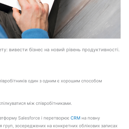
ету: вивести бізнес на новий рівень продуктивності.
півробітників один з одним є хорошим способом
спілкуватися між співробітниками.
латформу Salesforce і перетворює
CRM
на повну
я груп, зосереджених на конкретних облікових записах