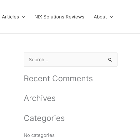
Articles
NIX Solutions Reviews
About
S
e
a
Recent Comments
r
c
Archives
h
f
Categories
o
r
No categories