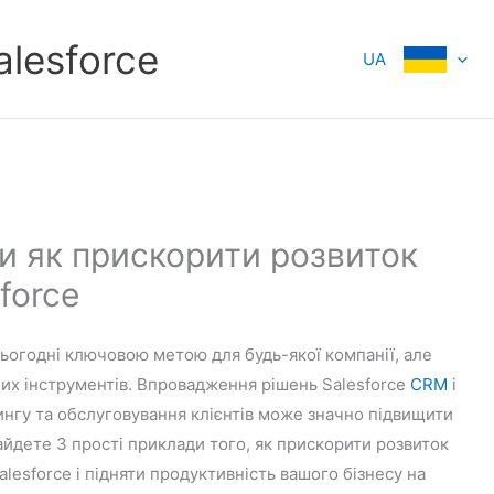
alesforce
UA
би як прискорити розвиток
force
ьогодні ключовою метою для будь-якої компанії, але
них інструментів. Впровадження рішень Salesforce
CRM
і
тингу та обслуговування клієнтів може значно підвищити
знайдете 3 прості приклади того, як прискорити розвиток
lesforce і підняти продуктивність вашого бізнесу на