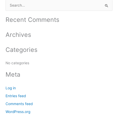
S
e
a
Recent Comments
r
c
Archives
h
f
Categories
o
r
No categories
:
Meta
Log in
Entries feed
Comments feed
WordPress.org